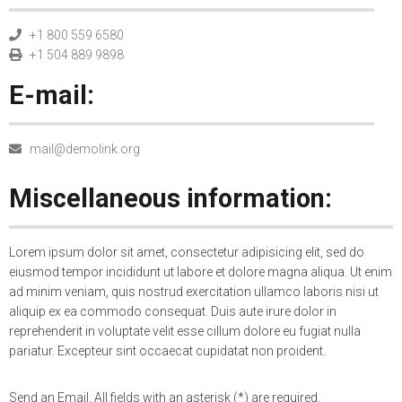
+1 800 559 6580
+1 504 889 9898
E-mail:
mail@demolink.org
Miscellaneous information:
Lorem ipsum dolor sit amet, consectetur adipisicing elit, sed do
eiusmod tempor incididunt ut labore et dolore magna aliqua. Ut enim
ad minim veniam, quis nostrud exercitation ullamco laboris nisi ut
aliquip ex ea commodo consequat. Duis aute irure dolor in
reprehenderit in voluptate velit esse cillum dolore eu fugiat nulla
pariatur. Excepteur sint occaecat cupidatat non proident.
Send an Email. All fields with an asterisk (*) are required.